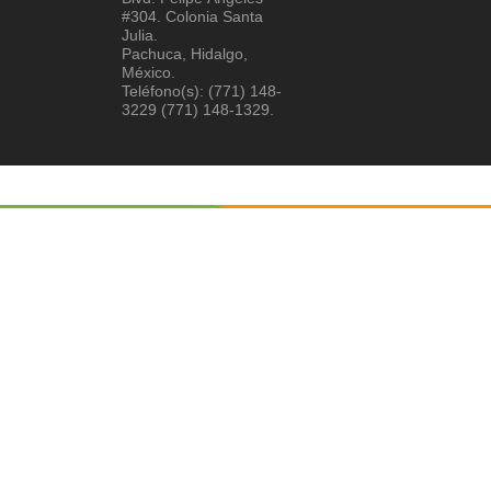
#304. Colonia Santa
Julia.
Pachuca, Hidalgo,
México.
Teléfono(s): (771) 148-
3229 (771) 148-1329.