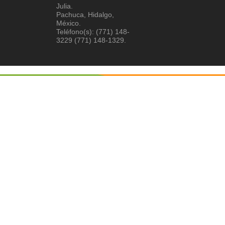
Julia.
Pachuca, Hidalgo,
México.
Teléfono(s): (771) 148-
3229 (771) 148-1329.