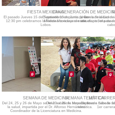
FIESTA MEXICANA.
1RA GENERACIÓN DE MEDICIN
R
El pasado Jueves 15 de Septiembre en punto de las
El pasado 18 de Junio, jóvenes de la Licenci
Con la finalidad de 
12:30 pm celebramos la Fiesta Mexicana al estilo
Medicina concluyeron una etapa llena de es
estudiante, el pasad
Lobos.
cabo
SEMANA DE MEDICINA.
SEMANA TEMÁTICA.
1ER CARRER
Del 24, 25 y 26 de Mayo se llevo a cabo la semana de
Del 23 al 26 de Mayo se llevo a cabo la 
El pasado Sábado 16 
la salud, impartida por el Dr. Alfonso Hernández
temática.
1er carre
Coordinador de la Licenciatura en Medicina.