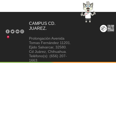
CAMPUS CD.
JUAREZ.
Prolongación Avenida
Tomas Fernández 11201.
Ejido Salvarcar, 32580.
Cd Juárez, Chihuahua.
Teléfono(s): (656) 207-
1663.