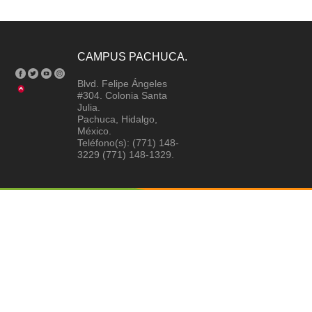
CAMPUS PACHUCA.
Blvd. Felipe Ángeles
#304. Colonia Santa
Julia.
Pachuca, Hidalgo,
México.
Teléfono(s): (771) 148-
3229 (771) 148-1329.