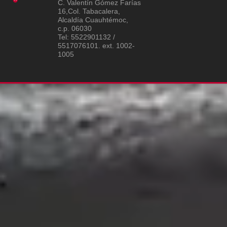
C. Valentín Gómez Farías
16,Col. Tabacalera,
Alcaldía Cuauhtémoc,
c.p. 06030
Tel: 5522901132 /
5517076101. ext. 1002-
1005