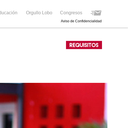
ducación
Orgullo Lobo
Congresos
Aviso de Confidencialidad
-
Certificado de bachillerato
legalización & autenticación.
(Original y 3 copias)
-
Acta de nacimiento en el
formato nuevo. (Original & 3
copias)
-
6 Fotografías tamaño
credencial, ovalado, blanco &
negro. (Formal)
-
3 Copias del curp.
-
4 Fotografías tamaño diploma,
ovalada , blanco y negro papel
mate fondo blanco . (Formal).