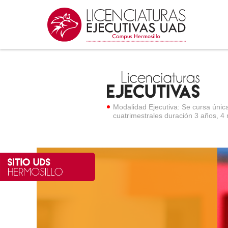
Modalidad Ejecutiva: Se cursa úni
cuatrimestrales duración 3 años, 4