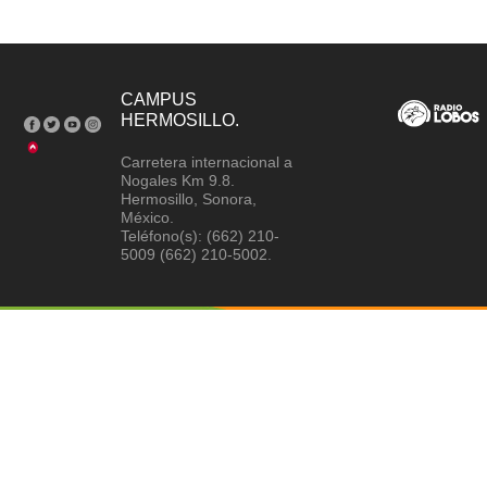
CAMPUS
HERMOSILLO.
Carretera internacional a
Nogales Km 9.8.
Hermosillo, Sonora,
México.
Teléfono(s): (662) 210-
5009 (662) 210-5002.