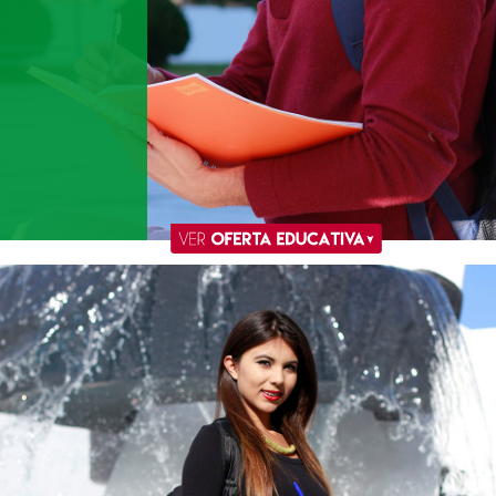
Oferta
Educativa
Administración
y Gestión
Empresarial
Contador
Público