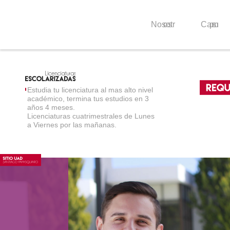
Nosotros
Campus
Estudia tu licenciatura al mas alto nivel
académico, termina tus estudios en 3
-
años 4 meses.
Licenciaturas cuatrimestrales de Lunes
l
a Viernes por las mañanas.
(Origin
-
Acta de na
formato nuev
-
6 Fotog
credenci
ovalado, bl
-
C
-
Examen de