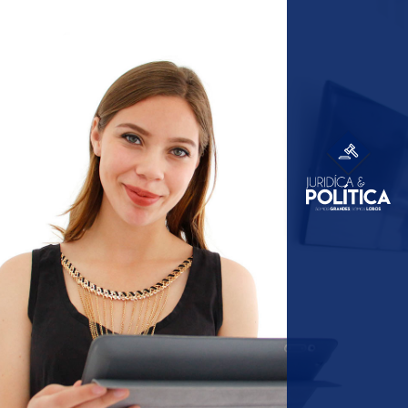
Oferta
Educativa
Psicolog
ía
Psicope
dagogía
Ciencias de
la
Educación