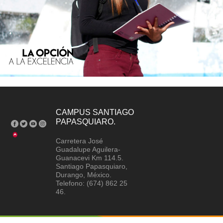
CAMPUS SANTIAGO
PAPASQUIARO.
Carretera José
Guadalupe Aguilera-
Guanacevi Km 114.5.
Santiago Papasquiaro,
Durango, México.
Telefono: (674) 862 25
46.